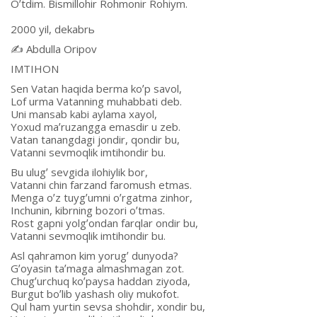
Oʼtdim. Bismillohir Rohmonir Rohiym.
2000 yil, dekabrь
✍️ Аbdulla Oripov
IMTIHON
Sen Vatan haqida berma koʼp savol,
Lof urma Vatanning muhabbati deb.
Uni mansab kabi aylama xayol,
Yoxud maʼruzangga emasdir u zeb.
Vatan tanangdagi jondir, qondir bu,
Vatanni sevmoqlik imtihondir bu.
Bu ulugʼ sevgida ilohiylik bor,
Vatanni chin farzand faromush etmas.
Menga oʼz tuygʼumni oʼrgatma zinhor,
Inchunin, kibrning bozori oʼtmas.
Rost gapni yolgʼondan farqlar ondir bu,
Vatanni sevmoqlik imtihondir bu.
Аsl qahramon kim yorugʼ dunyoda?
Gʼoyasin taʼmaga almashmagan zot.
Chugʼurchuq koʼpaysa haddan ziyoda,
Burgut boʼlib yashash oliy mukofot.
Qul ham yurtin sevsa shohdir, xondir bu,