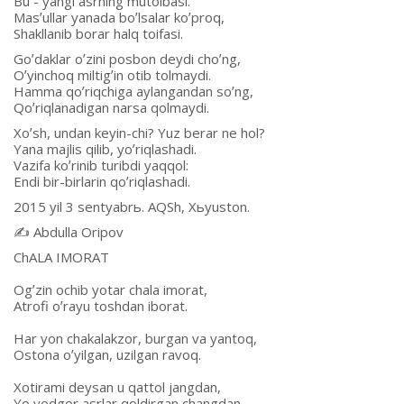
Bu - yangi asrning mutoibasi.
Masʼullar yanada boʼlsalar koʼproq,
Shakllanib borar halq toifasi.
Goʼdaklar oʼzini posbon deydi choʼng,
Oʼyinchoq miltigʼin otib tolmaydi.
Hamma qoʼriqchiga aylangandan soʼng,
Qoʼriqlanadigan narsa qolmaydi.
Xoʼsh, undan keyin-chi? Yuz berar ne hol?
Yana majlis qilib, yoʼriqlashadi.
Vazifa koʼrinib turibdi yaqqol:
Endi bir-birlarin qoʼriqlashadi.
2015 yil 3 sentyabrь. АQSh, Xьyuston.
✍️ Аbdulla Oripov
ChАLА IMORАT
Ogʼzin ochib yotar chala imorat,
Аtrofi oʼrayu toshdan iborat.
Har yon chakalakzor, burgan va yantoq,
Ostona oʼyilgan, uzilgan ravoq.
Xotirami deysan u qattol jangdan,
Yo yodgor asrlar qoldirgan changdan.