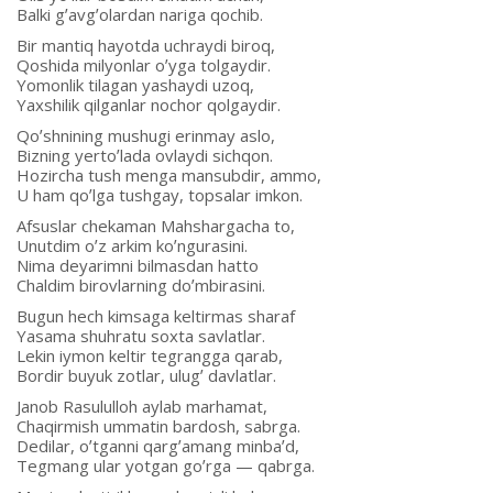
Balki gʼavgʼolardan nariga qochib.
Bir mantiq hayotda uchraydi biroq,
Qoshida milyonlar oʼyga tolgaydir.
Yomonlik tilagan yashaydi uzoq,
Yaxshilik qilganlar nochor qolgaydir.
Qoʼshnining mushugi erinmay aslo,
Bizning yertoʼlada ovlaydi sichqon.
Hozircha tush menga mansubdir, ammo,
U ham qoʼlga tushgay, topsalar imkon.
Аfsuslar chekaman Mahshargacha to,
Unutdim oʼz arkim koʼngurasini.
Nima deyarimni bilmasdan hatto
Chaldim birovlarning doʼmbirasini.
Bugun hech kimsaga keltirmas sharaf
Yasama shuhratu soxta savlatlar.
Lekin iymon keltir tegrangga qarab,
Bordir buyuk zotlar, ulugʼ davlatlar.
Janob Rasululloh aylab marhamat,
Chaqirmish ummatin bardosh, sabrga.
Dedilar, oʼtganni qargʼamang minbaʼd,
Tegmang ular yotgan goʼrga — qabrga.