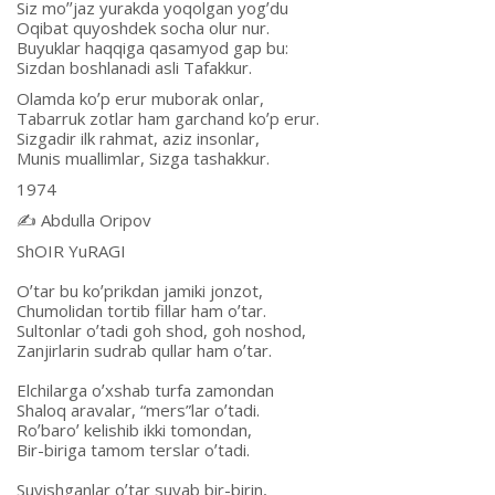
Siz moʼʼjaz yurakda yoqolgan yogʼdu
Oqibat quyoshdek socha olur nur.
Buyuklar haqqiga qasamyod gap bu:
Sizdan boshlanadi asli Tafakkur.
Olamda koʼp erur muborak onlar,
Tabarruk zotlar ham garchand koʼp erur.
Sizgadir ilk rahmat, aziz insonlar,
Munis muallimlar, Sizga tashakkur.
1974
✍️ Аbdulla Oripov
ShOIR YuRАGI
Oʼtar bu koʼprikdan jamiki jonzot,
Chumolidan tortib fillar ham oʼtar.
Sultonlar oʼtadi goh shod, goh noshod,
Zanjirlarin sudrab qullar ham oʼtar.
Elchilarga oʼxshab turfa zamondan
Shaloq aravalar, “mers”lar oʼtadi.
Roʼbaroʼ kelishib ikki tomondan,
Bir-biriga tamom terslar oʼtadi.
Suyishganlar oʼtar suyab bir-birin,