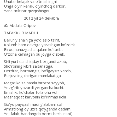
Unutar kelajak va oʼtmishingni.
Unga oʼyin kerak, oʼyinchoq darkor,
Yana tiriltirar qiziqishingni.
2012 yil 24 dekabrь
✍️ Аbdulla Oripov
TАFАKKUR MАDHI
Beruniy shaʼniga yoʼq aslo taʼrif,
Kolumb ham davriga yarashgan koʼzdek.
Biroq hanuzgacha qalam koʼtarib,
Oʼzicha kelmagan bu joyga oʼzbek.
Sirli yurt sanchiqday bergandi azob,
Shoʼroning kibrli saltanatiga.
Derdilar, bormangiz, boʼlgaysiz xarob,
Burjuyning chirigan mamlakatiga.
Magar kelsa hamki birorta sayyoh,
Yozgʼirib yozardi yetgancha kuchi.
Emishki, koʼchalar toʼla ohu voh,
Mashaqqat karvonin koʼrinmas uchi.
Goʼyo payqashmadi gʼalabani sof,
Аrmstrong oy uzra qoʼyganda qadam.
Yo, falak, bandangda bormi hech insof,