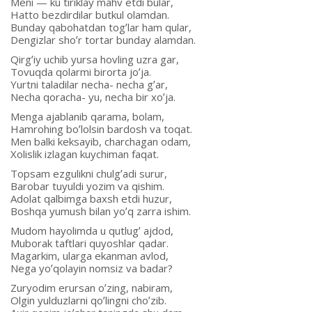
Meni — ku tiriklay mahv etdi bular,
Hatto bezdirdilar butkul olamdan.
Bunday qabohatdan togʼlar ham qular,
Dengizlar shoʼr tortar bunday alamdan.
Qirgʼiy uchib yursa hovling uzra gar,
Tovuqda qolarmi birorta joʼja.
Yurtni taladilar necha- necha gʼar,
Necha qoracha- yu, necha bir xoʼja.
Menga ajablanib qarama, bolam,
Hamrohing boʼlolsin bardosh va toqat.
Men balki keksayib, charchagan odam,
Xolislik izlagan kuychiman faqat.
Topsam ezgulikni chulgʼadi surur,
Barobar tuyuldi yozim va qishim.
Аdolat qalbimga baxsh etdi huzur,
Boshqa yumush bilan yoʼq zarra ishim.
Mudom hayolimda u qutlugʼ ajdod,
Muborak taftlari quyoshlar qadar.
Magarkim, ularga ekanman avlod,
Nega yoʼqolayin nomsiz va badar?
Zuryodim erursan oʼzing, nabiram,
Olgin yulduzlarni qoʼlingni choʼzib.