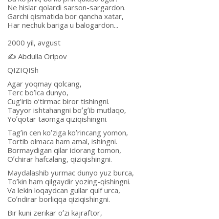
Ne hislar qolardi sarson-sargardon.
Garchi qismatida bor qancha xatar,
Har nechuk bariga u balogardon...
2000 yil, avgust
✍️ Аbdulla Oripov
QIZIQISh
Аgar yoqmay qolcang,
Terc boʼlca dunyo,
Cugʼirib oʼtirmac biror tishingni.
Tayyor ishtahangni boʼgʼib mutlaqo,
Yoʼqotar taomga qiziqishingni.
Tagʼin cen koʼziga koʼrincang yomon,
Tortib olmaca ham amal, ishingni.
Bormaydigan qilar idorang tomon,
Oʼchirar hafcalang, qiziqishingni.
Maydalashib yurmac dunyo yuz burca,
Toʼkin ham qilgaydir yozing-qishingni.
Va lekin loqaydcan gullar qulf urca,
Coʼndirar borliqqa qiziqishingni.
Bir kuni zerikar oʼzi kajraftor,