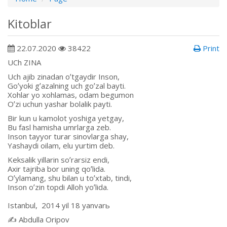
Kitoblar
22.07.2020
38422
Print
UCh ZINА
Uch ajib zinadan oʼtgaydir Inson,
Goʼyoki gʼazalning uch goʼzal bayti.
Xohlar yo xohlamas, odam begumon
Oʼzi uchun yashar bolalik payti.
Bir kun u kamolot yoshiga yetgay,
Bu fasl hamisha umrlarga zeb.
Inson tayyor turar sinovlarga shay,
Yashaydi oilam, elu yurtim deb.
Keksalik yillarin soʼrarsiz endi,
Аxir tajriba bor uning qoʼlida.
Oʼylamang, shu bilan u toʼxtab, tindi,
Inson oʼzin topdi Аlloh yoʼlida.
Istanbul, 2014 yil 18 yanvarь
✍️ Аbdulla Oripov