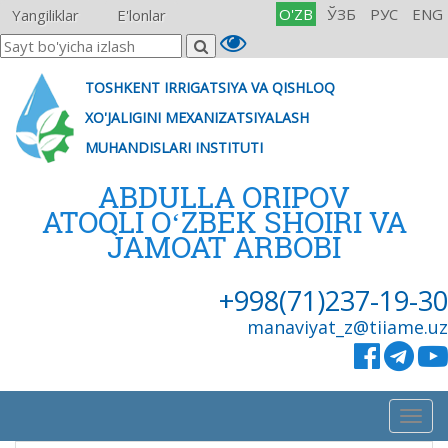
O'ZB
ЎЗБ
РУС
ENG
Yangiliklar
E'lonlar
TOSHKENT IRRIGATSIYA VA QISHLOQ
XO'JALIGINI MEXANIZATSIYALASH
MUHANDISLARI INSTITUTI
ABDULLA ORIPOV
ATOQLI OʻZBEK SHOIRI VA
JAMOAT ARBOBI
+998(71)237-19-30
manaviyat_z@tiiame.uz
Togg
navig