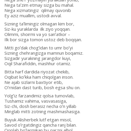
Nega taʼzim etmay sizga bu mahal.
Nega xizmatingiz qilmay quvonib
Ey aziz muallim, ustodi avval.
Sizning taʼlimingiz olmagan kim bor,
Siz-ku yuraklarda ilk ziyo yoqqan.
Olimmi, shoirmi va yo sanʼatkor –
Ilk bor sizga tomon ustoz deb boqqan.
Mitti goʼdak chogʼidan to umr boʼyi
Sizning chehrangizga mamnun boqamiz.
Sizgadir yurakning jarangdor kuyi,
Oqil Sharafiddin, mashhur otamiz.
Bitta harf dardida riyozat chekib,
Oqibat koʼkka ham chiqolgan inson.
Ne ajab sizlarni baxtiyor etib,
Oʼrnidan dast turib, bosh egsa shu on.
Yolgʼiz farzandimiz qolsa tumovlab,
Tushamiz vahima, vasvasasiga,
Siz-chi, dosh berasiz necha oʼn yillab
Minglab mitti zotning mashmashasiga.
Buyuk Аlisherbek lutf etgan misol,
Savod oʼrgatdingiz qancha ranj bilan.
Qoplab boʼlarmikan bu qarzni alhol,