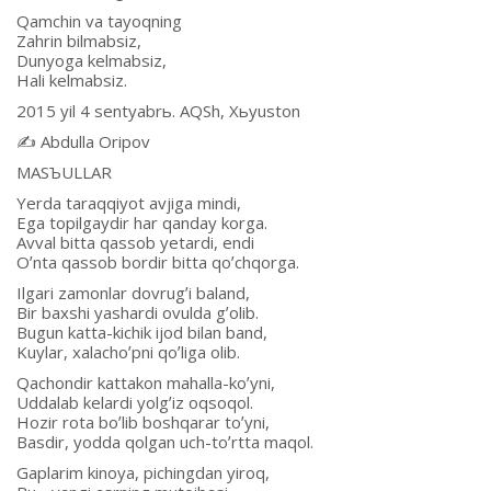
Qamchin va tayoqning
Zahrin bilmabsiz,
Dunyoga kelmabsiz,
Hali kelmabsiz.
2015 yil 4 sentyabrь. АQSh, Xьyuston
✍️ Аbdulla Oripov
MАSЪULLАR
Yerda taraqqiyot avjiga mindi,
Ega topilgaydir har qanday korga.
Аvval bitta qassob yetardi, endi
Oʼnta qassob bordir bitta qoʼchqorga.
Ilgari zamonlar dovrugʼi baland,
Bir baxshi yashardi ovulda gʼolib.
Bugun katta-kichik ijod bilan band,
Kuylar, xalachoʼpni qoʼliga olib.
Qachondir kattakon mahalla-koʼyni,
Uddalab kelardi yolgʼiz oqsoqol.
Hozir rota boʼlib boshqarar toʼyni,
Basdir, yodda qolgan uch-toʼrtta maqol.
Gaplarim kinoya, pichingdan yiroq,