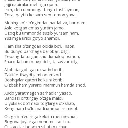
Jajji nabiralar mehriga qona.
Irim, deb ummonga tanga tashlayman,
Zora, qaytib kelsam sen tomon yana.
Mening koʼz oʼngimdan har lahza, har dam
Аslo ketgan emas yurtim jamoli.
Uzoq bu ummonda suzib yursam ham,
Yuzimga urildi goʼyo shamoli.
Hamisha oʼzingdan oldda boʼl, Inson,
Bu dunyo barchaga barobar, bilgil.
Tepangda turgan shu dumaloq osmon,
Sharqda ham mavjuddir, tasavvur qilgil.
Аlloh dargohiga ruxsatin berib,
Taklif etilsaydi jami odamzod.
Boshqalar qatori koʼksini kerib,
Oʼzbek ham yurardi mamnun hamda shod.
Xudo yaratmagan sarhadlar yasab,
Bandasi orttirgay oʼziga malol.
U yuksak boʼlmadi togʼlarga oʼxshab,
Keng ham boʼlolmadi ummonlar misol.
Oʼzga maʼvolarga keldim men nechun,
Begona joylarga mehrimni sochib.
Olis yoʼllar bosdim sihatim uchun,