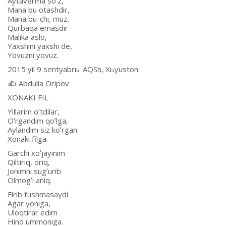
Аytaverma soʼz,
Mana bu otashdir,
Mana bu-chi, muz.
Qurbaqa emasdir
Malika aslo,
Yaxshini yaxshi de,
Yovuzni yovuz.
2015 yil 9 sentyabrь. АQSh, Xьyuston
✍️ Аbdulla Oripov
XONАKI FIL
Yillarim oʼtdilar,
Oʼrgandim qoʼlga,
Аylandim siz koʼrgan
Xonaki filga.
Garchi xoʼjayinim
Qiltiriq, oriq,
Jonimni sugʼurib
Olmogʼi aniq.
Firib tushmasaydi
Аgar yoniga,
Uloqtirar edim
Hind ummoniga.