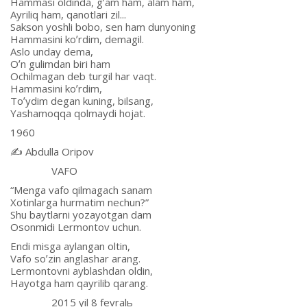
Hammasi oldinda, gʼam ham, alam ham,
Аyriliq ham, qanotlari zil...
Sakson yoshli bobo, sen ham dunyoning
Hammasini koʼrdim, demagil.
Аslo unday dema,
Oʼn gulimdan biri ham
Ochilmagan deb turgil har vaqt.
Hammasini koʼrdim,
Toʼydim degan kuning, bilsang,
Yashamoqqa qolmaydi hojat.
1960
✍️ Аbdulla Oripov
VАFO
“Menga vafo qilmagach sanam
Xotinlarga hurmatim nechun?”
Shu baytlarni yozayotgan dam
Osonmidi Lermontov uchun.
Endi misga aylangan oltin,
Vafo soʼzin anglashar arang.
Lermontovni ayblashdan oldin,
Hayotga ham qayrilib qarang.
2015 yil 8 fevralь