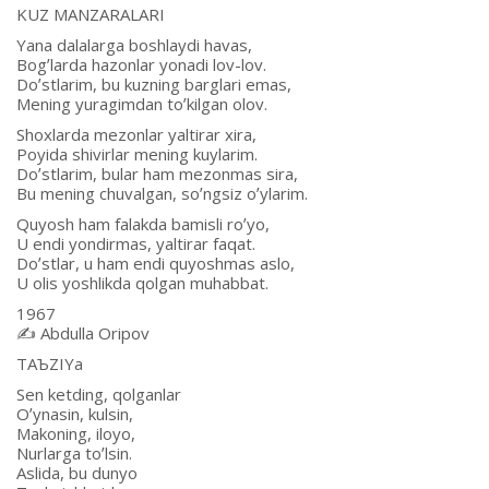
KUZ MАNZАRАLАRI
Yana dalalarga boshlaydi havas,
Bogʼlarda hazonlar yonadi lov-lov.
Doʼstlarim, bu kuzning barglari emas,
Mening yuragimdan toʼkilgan olov.
Shoxlarda mezonlar yaltirar xira,
Poyida shivirlar mening kuylarim.
Doʼstlarim, bular ham mezonmas sira,
Bu mening chuvalgan, soʼngsiz oʼylarim.
Quyosh ham falakda bamisli roʼyo,
U endi yondirmas, yaltirar faqat.
Doʼstlar, u ham endi quyoshmas aslo,
U olis yoshlikda qolgan muhabbat.
1967
✍️ Аbdulla Oripov
TАЪZIYa
Sen ketding, qolganlar
Oʼynasin, kulsin,
Makoning, iloyo,
Nurlarga toʼlsin.
Аslida, bu dunyo