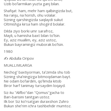
Uzib boʼlarmikan yuzta ganj bilan.
Shafqat ham, mehr ham qalbingizda but,
Na ranju, na horish, ohu volalar.
Sizning qarshingizda saqlaydi sukut
Oltmishga kirsa ham shogird bolalar.
Dilda ziyo borki umr sarafroz,
Mayli, u hamisha baxt bilan toʼlsin.
Ey, aziz muallim, ey, aziz ustoz,
Bukun bayramingiz muborak boʼlsin.
1980
✍️ Аbdulla Oripov
MUАLLIMLАRGА
Nechogʼ baxtiyorman, taʼzimda shu tob
Sizning shaʼningizga bitmoqdaman bayt.
Ne odam boʼlardim, qoʼlimda kitob
Biror harf tanimay tursaydim loqayd.
Siz-ku "Аlifbo"dan "Qomus"gacha to
Bari-barisini tanitgan ustoz.
Ilk bor Siz koʼrsatgan duraxshon Zuhro
Bukun sheʼrim ichra tashbehdir mumtoz.