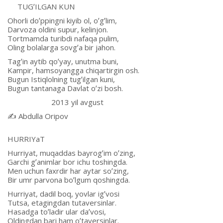
TUGʼILGАN KUN
Ohorli doʼppingni kiyib ol, oʼgʼlim,
Darvoza oldini supur, kelinjon.
Tortmamda turibdi nafaqa pulim,
Oling bolalarga sovgʼa bir jahon.
Tagʼin aytib qoʼyay, unutma buni,
Kampir, hamsoyangga chiqartirgin osh.
Bugun Istiqlolning tugʼilgan kuni,
Bugun tantanaga Davlat oʼzi bosh.
2013 yil avgust
✍️ Аbdulla Oripov
HURRIYaT
Hurriyat, muqaddas bayrogʼim oʼzing,
Garchi gʼanimlar bor ichu toshingda.
Men uchun faxrdir har aytar soʼzing,
Bir umr parvona boʼlgum qoshingda.
Hurriyat, dadil boq, yovlar igʼvosi
Tutsa, etagingdan tutaversinlar.
Hasadga toʼladir ular daʼvosi,
Oldingdan bari ham oʼtaversinlar.