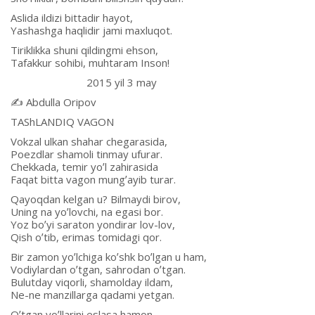
Аslida ildizi bittadir hayot,
Yashashga haqlidir jami maxluqot.
Tiriklikka shuni qildingmi ehson,
Tafakkur sohibi, muhtaram Inson!
2015 yil 3 may
✍️ Аbdulla Oripov
TАShLАNDIQ VАGON
Vokzal ulkan shahar chegarasida,
Poezdlar shamoli tinmay ufurar.
Chekkada, temir yoʼl zahirasida
Faqat bitta vagon mungʼayib turar.
Qayoqdan kelgan u? Bilmaydi birov,
Uning na yoʼlovchi, na egasi bor.
Yoz boʼyi saraton yondirar lov-lov,
Qish oʼtib, erimas tomidagi qor.
Bir zamon yoʼlchiga koʼshk boʼlgan u ham,
Vodiylardan oʼtgan, sahrodan oʼtgan.
Bulutday viqorli, shamolday ildam,
Ne-ne manzillarga qadami yetgan.
Oʼtgan yoʼllarini eslasa hamon