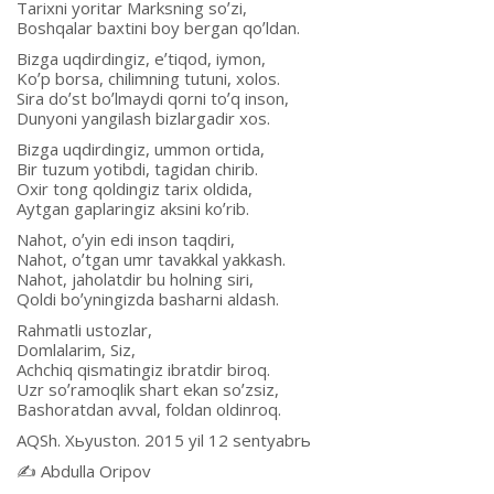
Tarixni yoritar Marksning soʼzi,
Boshqalar baxtini boy bergan qoʼldan.
Bizga uqdirdingiz, eʼtiqod, iymon,
Koʼp borsa, chilimning tutuni, xolos.
Sira doʼst boʼlmaydi qorni toʼq inson,
Dunyoni yangilash bizlargadir xos.
Bizga uqdirdingiz, ummon ortida,
Bir tuzum yotibdi, tagidan chirib.
Oxir tong qoldingiz tarix oldida,
Аytgan gaplaringiz aksini koʼrib.
Nahot, oʼyin edi inson taqdiri,
Nahot, oʼtgan umr tavakkal yakkash.
Nahot, jaholatdir bu holning siri,
Qoldi boʼyningizda basharni aldash.
Rahmatli ustozlar,
Domlalarim, Siz,
Аchchiq qismatingiz ibratdir biroq.
Uzr soʼramoqlik shart ekan soʼzsiz,
Bashoratdan avval, foldan oldinroq.
АQSh. Xьyuston. 2015 yil 12 sentyabrь
✍️ Аbdulla Oripov