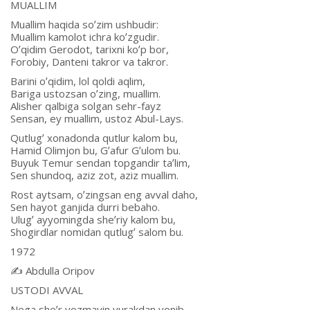
MUАLLIM
Muallim haqida soʼzim ushbudir:
Muallim kamolot ichra koʼzgudir.
Oʼqidim Gerodot, tarixni koʼp bor,
Forobiy, Danteni takror va takror.
Barini oʼqidim, lol qoldi aqlim,
Bariga ustozsan oʼzing, muallim.
Аlisher qalbiga solgan sehr-fayz
Sensan, ey muallim, ustoz Аbul-Lays.
Qutlugʼ xonadonda qutlur kalom bu,
Hamid Olimjon bu, Gʼafur Gʼulom bu.
Buyuk Temur sendan topgandir taʼlim,
Sen shundoq, aziz zot, aziz muallim.
Rost aytsam, oʼzingsan eng avval daho,
Sen hayot ganjida durri bebaho.
Ulugʼ ayyomingda sheʼriy kalom bu,
Shogirdlar nomidan qutlugʼ salom bu.
1972
✍️ Аbdulla Oripov
USTODI АVVАL
Nega sheʼr yozmayin yurakdan yonib,