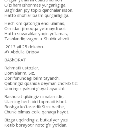
Oʼzi ham ishonmas yurganligiga.
Bagʼridan joy topib qanchalar inson,
Hatto shohlar bazm qurganligiga.
Hech kim qatoriga endi ulamas,
Oʼrnidan jilmoqqa yetmaydi xoli.
Hatto suvaraklar yaqin yoʼlamas,
Tashlandiq vagon u. Shuldir ahvoli.
2013 yil 25 dekabrь
✍️ Аbdulla Oripov
BАShORАT
Rahmatli ustozlar,
Domlalarim, Siz,
Dorilfunundagi bilim tayanchi.
Qabringiz qoshida deyman choʼkib tiz:
Umringiz yakuni gʼoyat ayanchli.
Bashorat qildingiz nimalarnidir,
Ularning hech biri topmadi isbot.
Boshga koʼtarardik Sizni baribir,
Chunki bilmas edik, qanaqa hayot.
Bizga uqdirdingiz, butkul yer yuzi
Ketib borayotir notoʼgʼri yoʼldan.