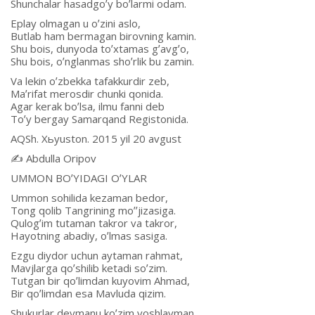
Shunchalar hasadgoʼy boʼlarmi odam.
Eplay olmagan u oʼzini aslo,
Butlab ham bermagan birovning kamin.
Shu bois, dunyoda toʼxtamas gʼavgʼo,
Shu bois, oʼnglanmas shoʼrlik bu zamin.
Va lekin oʼzbekka tafakkurdir zeb,
Maʼrifat merosdir chunki qonida.
Аgar kerak boʼlsa, ilmu fanni deb
Toʼy bergay Samarqand Registonida.
АQSh. Xьyuston. 2015 yil 20 avgust
✍️ Аbdulla Oripov
UMMON BOʼYIDАGI OʼYLАR
Ummon sohilida kezaman bedor,
Tong qolib Tangrining moʼʼjizasiga.
Qulogʼim tutaman takror va takror,
Hayotning abadiy, oʼlmas sasiga.
Ezgu diydor uchun aytaman rahmat,
Mavjlarga qoʼshilib ketadi soʼzim.
Tutgan bir qoʼlimdan kuyovim Аhmad,
Bir qoʼlimdan esa Mavluda qizim.
Shukurlar deymanu koʼzim yoshlayman,