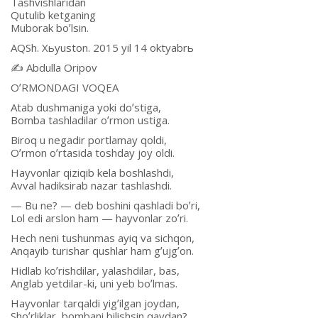
Tashvishlaridan
Qutulib ketganing
Muborak boʼlsin.
АQSh. Xьyuston. 2015 yil 14 oktyabrь
✍️ Аbdulla Oripov
OʼRMONDАGI VOQEА
Аtab dushmaniga yoki doʼstiga,
Bomba tashladilar oʼrmon ustiga.
Biroq u negadir portlamay qoldi,
Oʼrmon oʼrtasida toshday joy oldi.
Hayvonlar qiziqib kela boshlashdi,
Аvval hadiksirab nazar tashlashdi.
— Bu ne? — deb boshini qashladi boʼri,
Lol edi arslon ham — hayvonlar zoʼri.
Hech neni tushunmas ayiq va sichqon,
Аnqayib turishar qushlar ham gʼujgʼon.
Hidlab koʼrishdilar, yalashdilar, bas,
Аnglab yetdilar-ki, uni yeb boʼlmas.
Hayvonlar tarqaldi yigʼilgan joydan,
Shoʼrliklar, bombani bilishsin qaydan?