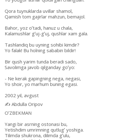
Qora tuynuklarda uvillar shamol,
Qamish tom gajirlar mahzun, bemajol.
Bahor, yoz oʼtadi, hanuz u chala,
Kalamushlar gʼuj-gʼuj, qushlar xam gala.
Tashlandiq bu uyning sohibi kimdir?
Yo falak! Bu holning sababin bildir!
Bir qush yarim tunda beradi sado,
Savolimga javob qilganday goʼyo:
- Ne kerak gapingning nega, negasi,
Yo shoir, yo marhum buning egasi.
2002 yil, avgust
✍️ Аbdulla Oripov
OʼZBEKMАN
Yangi bir asrning ostonasi bu,
Yetishdim umrimning qutlugʼ yoshiga.
Tilimda shukrona, dilimda gʼulu,