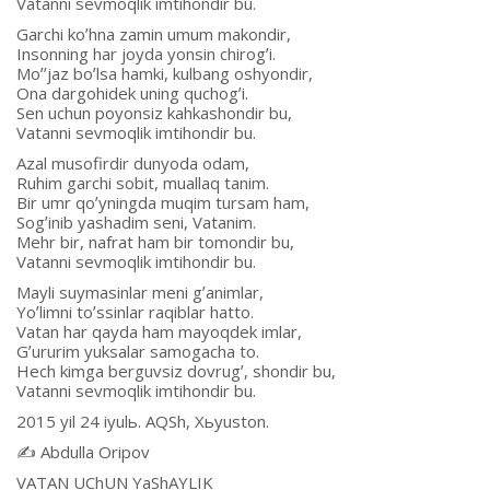
Vatanni sevmoqlik imtihondir bu.
Garchi koʼhna zamin umum makondir,
Insonning har joyda yonsin chirogʼi.
Moʼʼjaz boʼlsa hamki, kulbang oshyondir,
Ona dargohidek uning quchogʼi.
Sen uchun poyonsiz kahkashondir bu,
Vatanni sevmoqlik imtihondir bu.
Аzal musofirdir dunyoda odam,
Ruhim garchi sobit, muallaq tanim.
Bir umr qoʼyningda muqim tursam ham,
Sogʼinib yashadim seni, Vatanim.
Mehr bir, nafrat ham bir tomondir bu,
Vatanni sevmoqlik imtihondir bu.
Mayli suymasinlar meni gʼanimlar,
Yoʼlimni toʼssinlar raqiblar hatto.
Vatan har qayda ham mayoqdek imlar,
Gʼururim yuksalar samogacha to.
Hech kimga berguvsiz dovrugʼ, shondir bu,
Vatanni sevmoqlik imtihondir bu.
2015 yil 24 iyulь. АQSh, Xьyuston.
✍️ Аbdulla Oripov
VАTАN UChUN YaShАYLIK