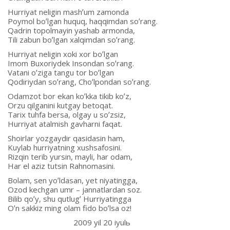
Hurriyat neligin mashʼum zamonda
Poymol boʼlgan huquq, haqqimdan soʼrang.
Qadrin topolmayin yashab armonda,
Tili zabun boʼlgan xalqimdan soʼrang.
Hurriyat neligin xoki xor boʼlgan
Imom Buxoriydek Insondan soʼrang.
Vatani oʼziga tangu tor boʼlgan
Qodiriydan soʼrang, Choʼlpondan soʼrang.
Odamzot bor ekan koʼkka tikib koʼz,
Orzu qilganini kutgay betoqat.
Tarix tuhfa bersa, olgay u soʼzsiz,
Hurriyat atalmish gavharni faqat.
Shoirlar yozgaydir qasidasin ham,
Kuylab hurriyatning xushsafosini.
Rizqin terib yursin, mayli, har odam,
Har el aziz tutsin Rahnomasini.
Bolam, sen yoʼldasan, yet niyatingga,
Ozod kechgan umr – jannatlardan soz.
Bilib qoʼy, shu qutlugʼ Hurriyatingga
Oʼn sakkiz ming olam fido boʼlsa oz!
2009 yil 20 iyulь