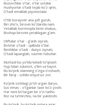
Buzuvchilar oʼtar, oʼtar ustalar.
Hushyorlar oʼtadi tejab koʼz qirin,
Oʼtadi emaklab piyonistalar.
Oʼtib borayotir ana juft guruh,
Biri shoʼx, birovin koʼzlarida nam.
Yetaklab bormoqda birini shukux,
Boshqa birovini yetaklagan gʼam.
Oliftalar oʼtar - gʼarib siyrati,
Botirlar oʼtadi - qalbida oʼtlar.
Beshiklar oʼtadi - dunyo ziynati,
Oʼtadi lapanglab, vazmin tobutlar.
Muttasil bu yoʼlda keladi toʼqnash
Hyp bilan zulumot, oʼlim va hayot.
Bu koʼprik olamning oʼziga oʼxshash,
Bir farqi - sohibi ixtiyorsiz zot.
Koʼprik ostidagi joʼsh urgan daryo,
Suv emas - oʼtganlar taxir koʼz yoshi.
Har neni koʼtargan bir oʼzi tanho.
Bor na taʼmirchisi, na bir yukdoshi.
Bu koʼprik, bu koʼprik qulasa agar.