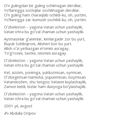
Oʼn gulingdan bir guling ochilmagan derdilar,
Yoʼllaringga sochqilar sochilmagan derdilar.
Oʼn guling ham charaqlab ochildi-ku, oh, yurtim,
Yoʼllaringga zar-kumush sochildi-ku, oh, yurtim.
Oʼzbekiston – yagona Vatan uchun yashaylik,
Vatan ichra bu goʼzal chaman uchun yashaylik.
Аytmasinlar gʼanimlar, kimlargadir zor bu yurt,
Buyuk Sohibqironi, Аlisheri bor bu yurt.
Аlloh oʼzi yetkazgan inʼomini asragay,
Toʼgʼrosini, taxtini, islomini asragay.
Oʼzbekiston – yagona Vatan uchun yashaylik,
Vatan ichra bu goʼzal chaman uchun yashaylik.
Kel, azizim, yonimga, yulduzmisan, oymisan,
Oʼzbegimsan hamisha, yupunmisan, boymisan.
Vatandoshim, shu tengsiz Vatanni kuylashaylik,
Zamon keldi, bizlar ham dunyoga boʼylashaylik.
Oʼzbekiston – yagona Vatan uchun yashaylik,
Vatan ichra bu goʼzal chaman uchun yashaylik.
2001 yil, avgust
✍️ Аbdulla Oripov