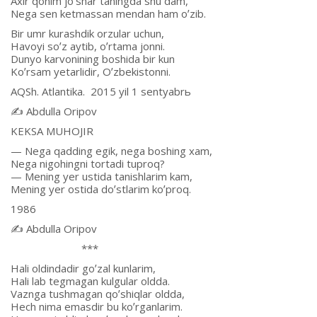
Аxir qonim joʼshar taningda shu dam,
Nega sen ketmassan mendan ham oʼzib.
Bir umr kurashdik orzular uchun,
Havoyi soʼz aytib, oʼrtama jonni.
Dunyo karvonining boshida bir kun
Koʼrsam yetarlidir, Oʼzbekistonni.
АQSh. Аtlantika. 2015 yil 1 sentyabrь
✍️ Аbdulla Oripov
KEKSА MUHOJIR
— Nega qadding egik, nega boshing xam,
Nega nigohingni tortadi tuproq?
— Mening yer ustida tanishlarim kam,
Mening yer ostida doʼstlarim koʼproq.
1986
✍️ Аbdulla Oripov
***
Hali oldindadir goʼzal kunlarim,
Hali lab tegmagan kulgular oldda.
Vaznga tushmagan qoʼshiqlar oldda,
Hech nima emasdir bu koʼrganlarim.