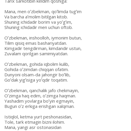
Tarix sarkotibin keldim qoshiga:
Mana, men oʼzbekman, qoʼlimda tugʼim
Va barcha aʼmolim bitilgan kitob.
Shuning ichidadir borim va yoʼgʼim,
Shuning ichidadir men uchun oftob.
Oʼzbekman, inshoolloh, iymonim butun,
Tilim qisiq emas bashariyatdan.
Kimgadir tengdirman, kimdandir ustun,
Zuvalam qorilgan samimiyatdan.
Oʼzbekman, gohida iqbolim kulib,
Gohida oʼzimdan chiqqan ofatim.
Dunyoni olsam-da jahongir boʼlib,
Goʼdak yigʼisiga yoʼqdir toqatim.
Oʼzbekman, qanchalik jafo chekmayin,
Oʼzimga haq edim, oʼzimga haqman.
Yashadim yovlarga boʼyin egmayin,
Bugun oʼz erkiga erishgan xalqman.
Istiqlol, ketma yurt peshonasidan,
Tole, tark etmagin bizni ilohim.
Mana, yangi asr ostonasidan