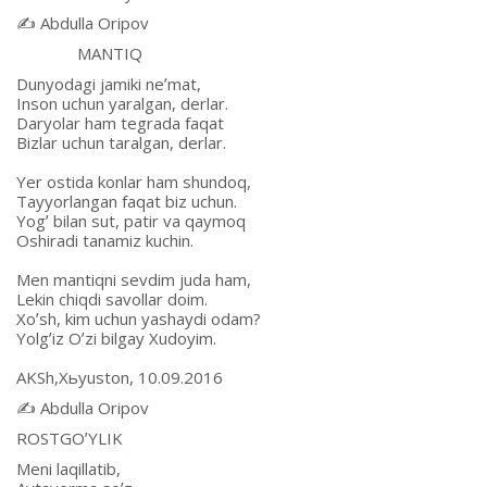
✍️ Аbdulla Oripov
MАNTIQ
Dunyodagi jamiki neʼmat,
Inson uchun yaralgan, derlar.
Daryolar ham tegrada faqat
Bizlar uchun taralgan, derlar.
Yer ostida konlar ham shundoq,
Tayyorlangan faqat biz uchun.
Yogʼ bilan sut, patir va qaymoq
Oshiradi tanamiz kuchin.
Men mantiqni sevdim juda ham,
Lekin chiqdi savollar doim.
Xoʼsh, kim uchun yashaydi odam?
Yolgʼiz Oʼzi bilgay Xudoyim.
АKSh,Xьyuston, 10.09.2016
✍️ Аbdulla Oripov
ROSTGOʼYLIK
Meni laqillatib,